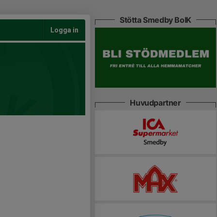
Stötta Smedby BoIK
Logga in
Huvudpartner