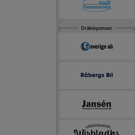
Dräktsponsor