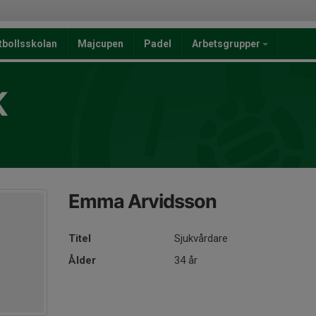
tbollsskolan
Majcupen
Padel
Arbetsgrupper
K
Emma Arvidsson
Titel
Sjukvårdare
Ålder
34 år