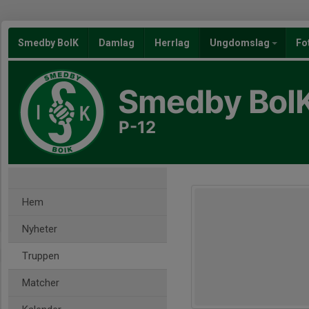
Smedby BoIK
Damlag
Herrlag
Ungdomslag
Fo
Smedby BoI
P-12
Hem
Nyheter
Truppen
Matcher