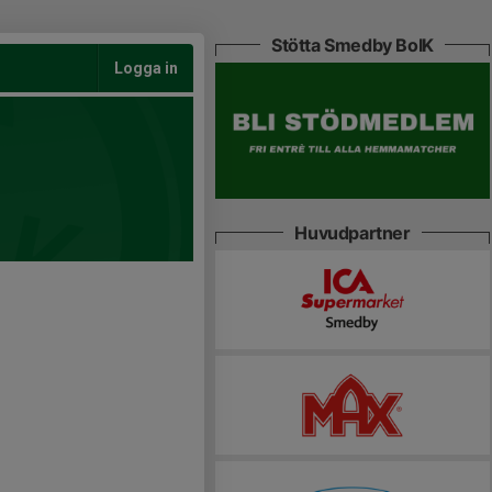
Stötta Smedby BoIK
Logga in
Huvudpartner