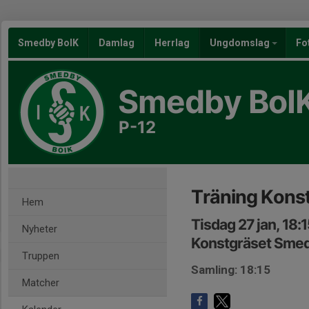
Smedby BoIK
Damlag
Herrlag
Ungdomslag
Fo
Smedby BoI
P-12
Träning Kons
Hem
Tisdag 27 jan, 18:
Nyheter
Konstgräset Sme
Truppen
Samling: 18:15
Matcher