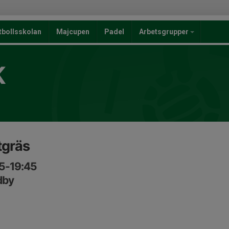
tbollsskolan
Majcupen
Padel
Arbetsgrupper
K
tgräs
15-19:45
dby