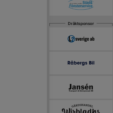
Dräktsponsor