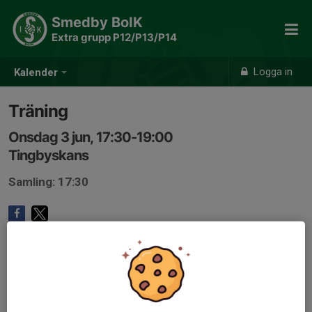
Smedby BoIK
Extra grupp P12/P13/P14
Logga in
Kalender
Träning
Onsdag 3 jun, 17:30-19:00
Tingbyskans
Samling: 17:30