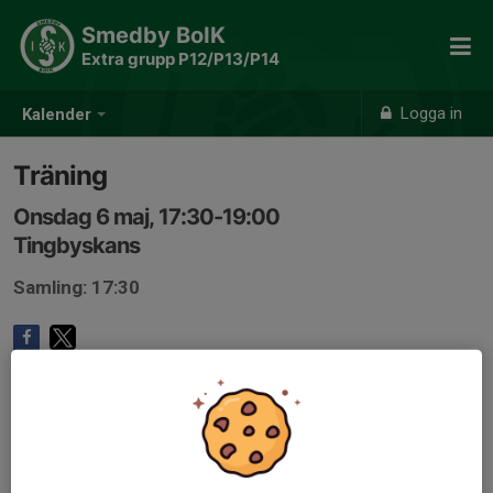
Smedby BoIK
Extra grupp P12/P13/P14
Logga in
Kalender
Träning
Onsdag 6 maj, 17:30-19:00
Tingbyskans
Samling: 17:30