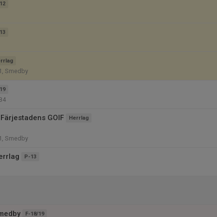
12
13
rrlag
1, Smedby
19
B4
Färjestadens GOIF
Herrlag
1, Smedby
errlag
P-13
Smedby
F-18/19