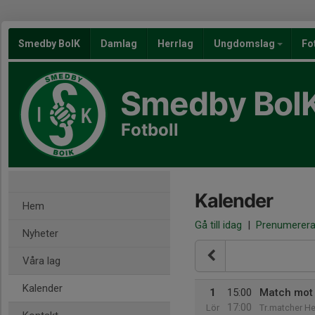
Smedby BoIK
Damlag
Herrlag
Ungdomslag
Fo
Smedby BoI
Fotboll
Kalender
Hem
Gå till idag
|
Prenumerer
Nyheter
Våra lag
Kalender
1
15:00
Match mot 
17:00
Lör
Tr.matcher He