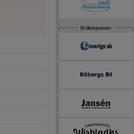
Dräktsponsor