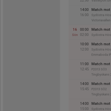
22:30
Västerport br
14:00
Match mot 
16:00
Sydöstra Höst
Victoriavallen
16
00:00
Match mot 
02:00
Sön
Sydöstra Höst
10:00
Match mot
12:00
Sydöstra Höst
Emmaboda IP
11:00
Match mot
12:45
P2013 SÖ3
Tingbyskans 
14:00
Match mot
15:45
P2013 SÖ2
Tingbyskans 
14:00
Match mot 
15:00
Sydöstra Höst 