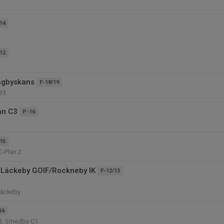
14
12
ngbyskans
F-18/19
B3
an C3
P-16
15
C-Plan 2
 Läckeby GOIF/Rockneby IK
F-12/13
Läckeby
16
3, Smedby C1