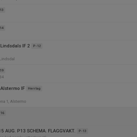
13
14
Lindsdals IF 2
P-12
 Lindsdal
19
B4
Alstermo IF
Herrlag
na 1, Alstermo
-16
5 AUG. P13 SCHEMA. FLAGGVAKT.
P-13