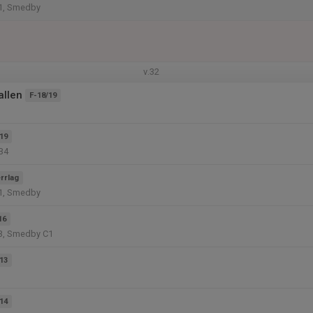
1, Smedby
v.32
allen
F-18/19
19
B4
rrlag
1, Smedby
16
3, Smedby C1
13
14