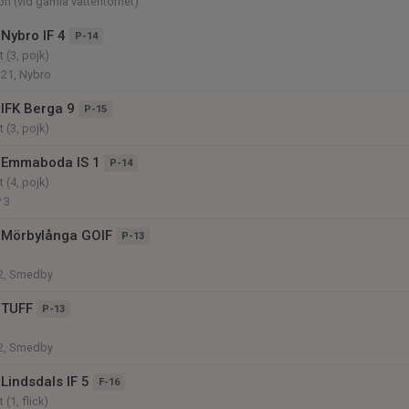
on (vid gamla vattentornet)
Nybro IF 4
P-14
 (3, pojk)
 21, Nybro
IFK Berga 9
P-15
 (3, pojk)
 Emmaboda IS 1
P-14
 (4, pojk)
 3
 Mörbylånga GOIF
P-13
2, Smedby
 TUFF
P-13
2, Smedby
Lindsdals IF 5
F-16
(1, flick)