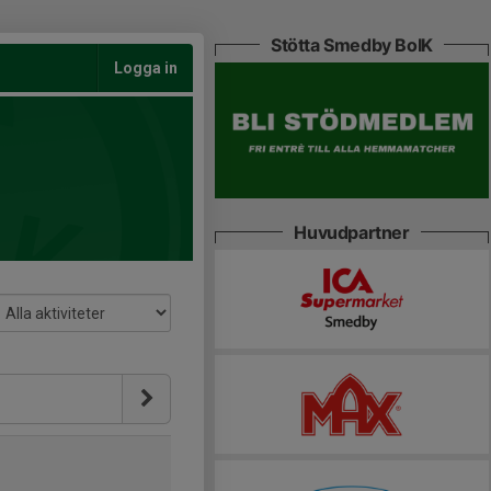
Stötta Smedby BoIK
Logga in
Huvudpartner