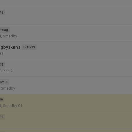
12
rrlag
1, Smedby
ngbyskans
F-18/19
B3
15
C-Plan 2
12/13
, Smedby
16
3, Smedby C1
14