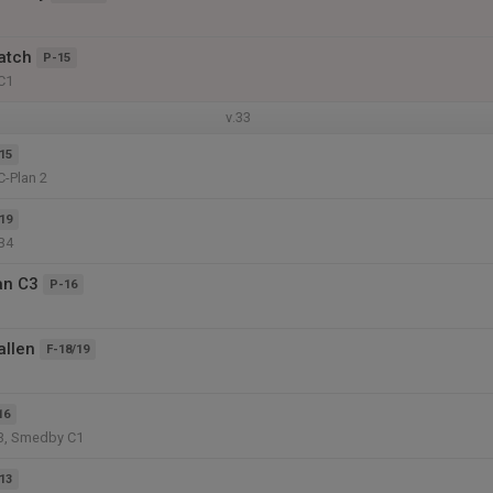
atch
P-15
C1
v.33
15
C-Plan 2
19
B4
an C3
P-16
allen
F-18/19
16
3, Smedby C1
13