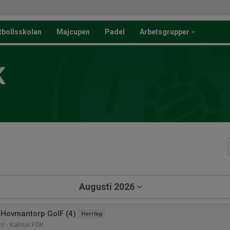
tbollsskolan
Majcupen
Padel
Arbetsgrupper
K
a
Augusti 2026
Hovmantorp GoIF (4)
Herrlag
rr - Kalmar FDK