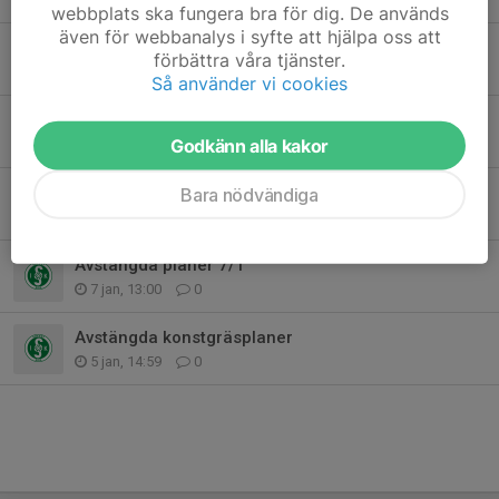
webbplats ska fungera bra för dig. De används
även för webbanalys i syfte att hjälpa oss att
Inför lördagens träningar på konstgräsplanerna
förbättra våra tjänster.
23 jan, 16:28
0
Så använder vi cookies
Årsmöte 2026
Godkänn alla kakor
20 jan, 10:29
0
Avstängda planer 13/1
Bara nödvändiga
13 jan, 14:09
0
Avstängda planer 7/1
7 jan, 13:00
0
Avstängda konstgräsplaner
5 jan, 14:59
0