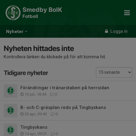
Smedby BoIK
Fotboll
Logga in
Nyheter
Nyheten hittades inte
Kontrollera länken du klickade på för att komma hit.
Tidigare nyheter
Förändringar i tränarstaben på herrsidan
10 jun, 18:44
0
B- och C-gräsplan redo på Tingbyskans
20 apr, 09:40
0
Tingbyskans
14 apr, 09:01
0