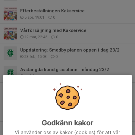
Efterbeställningen Kakservice
5 apr, 19:01
0
Vårförsäljning med Kakservice
12 mar, 22:45
0
Uppdatering: Smedby planen öppen i dag 23/2
23 feb, 15:03
0
Avstängda konstgräsplaner måndag 23/2
23 feb, 13:49
0
Hos oss kan du använda Fritidskortet
15 feb, 20:21
0
Avstängda planer 6-8 februari
6 feb, 10:05
0
Godkänn kakor
Avstängda konstgräsplaner 25/1
Vi använder oss av kakor (cookies) för att vår
25 jan, 07:05
0