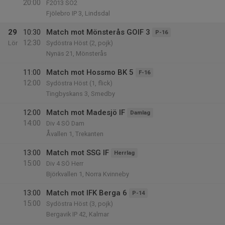
20:00
F2013 SÖ2
Fjölebro IP 3, Lindsdal
29
10:30
Match mot Mönsterås GOIF 3
P-16
12:30
Lör
Sydöstra Höst (2, pojk)
Nynäs 21, Mönsterås
11:00
Match mot Hossmo BK 5
F-16
12:00
Sydöstra Höst (1, flick)
Tingbyskans 3, Smedby
12:00
Match mot Madesjö IF
Damlag
14:00
Div 4 SÖ Dam
Åvallen 1, Trekanten
13:00
Match mot SSG IF
Herrlag
15:00
Div 4 SÖ Herr
Björkvallen 1, Norra Kvinneby
13:00
Match mot IFK Berga 6
P-14
15:00
Sydöstra Höst (3, pojk)
Bergavik IP 42, Kalmar