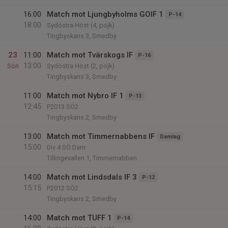
16:00
Match mot Ljungbyholms GOIF 1
P-14
18:00
Sydöstra Höst (4, pojk)
Tingbyskans 3, Smedby
23
11:00
Match mot Tvärskogs IF
P-16
13:00
Sön
Sydöstra Höst (2, pojk)
Tingbyskans 3, Smedby
11:00
Match mot Nybro IF 1
P-13
12:45
P2013 SÖ2
Tingbyskans 2, Smedby
13:00
Match mot Timmernabbens IF
Damlag
15:00
Div 4 SÖ Dam
Tillingevallen 1, Timmernabben
14:00
Match mot Lindsdals IF 3
P-12
15:15
P2012 SÖ2
Tingbyskans 2, Smedby
14:00
Match mot TUFF 1
P-14