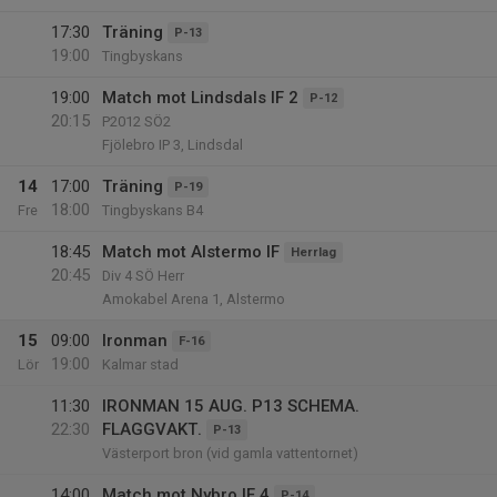
17:30
Träning
P-13
19:00
Tingbyskans
19:00
Match mot Lindsdals IF 2
P-12
20:15
P2012 SÖ2
Fjölebro IP 3, Lindsdal
14
17:00
Träning
P-19
18:00
Fre
Tingbyskans B4
18:45
Match mot Alstermo IF
Herrlag
20:45
Div 4 SÖ Herr
Amokabel Arena 1, Alstermo
15
09:00
Ironman
F-16
19:00
Lör
Kalmar stad
11:30
IRONMAN 15 AUG. P13 SCHEMA.
22:30
FLAGGVAKT.
P-13
Västerport bron (vid gamla vattentornet)
14:00
Match mot Nybro IF 4
P-14