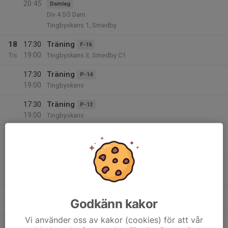
20:45
Damlag
Div 4 SÖ Dam
Tingbyskans 1, Smedby
18
17:30
Träning
F-16
19:00
Tis
Tingbyskans 3, Smedby C1
17:30
Träning
P-14
19:00
Tingbyskans
17:30
Träning
P-13
19:00
Tingbyskans
19:00
Träning
P-12
20:30
Tingbyskans
19
17:30
Träning Plan C3
P-16
19:00
Ons
Tingbyskans
17:30
Träning
P-17
Godkänn kakor
19:00
Tingbyskans
Vi använder oss av kakor (cookies) för att vår
17:30
Träning F20
F-20