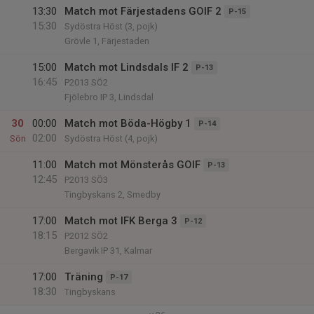
13:30
Match mot Färjestadens GOIF 2
P-15
15:30
Sydöstra Höst (3, pojk)
Grövle 1, Färjestaden
15:00
Match mot Lindsdals IF 2
P-13
16:45
P2013 SÖ2
Fjölebro IP 3, Lindsdal
30
00:00
Match mot Böda-Högby 1
P-14
02:00
Sön
Sydöstra Höst (4, pojk)
11:00
Match mot Mönsterås GOIF
P-13
12:45
P2013 SÖ3
Tingbyskans 2, Smedby
17:00
Match mot IFK Berga 3
P-12
18:15
P2012 SÖ2
Bergavik IP 31, Kalmar
17:00
Träning
P-17
18:30
Tingbyskans