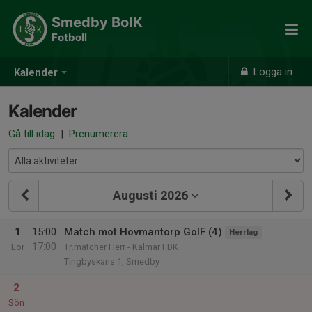
Smedby BoIK
Fotboll
Logga in
Kalender
Kalender
Gå till idag
|
Prenumerera
Augusti 2026
1
15:00
Match mot Hovmantorp GoIF (4)
Herrlag
17:00
Lör
Tr.matcher Herr - Kalmar FDK
Tingbyskans 1, Smedby
2
Sön