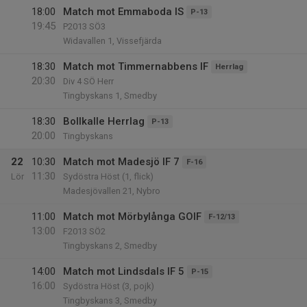
18:00
Match mot Emmaboda IS
P-13
19:45
P2013 SÖ3
Widavallen 1, Vissefjärda
18:30
Match mot Timmernabbens IF
Herrlag
20:30
Div 4 SÖ Herr
Tingbyskans 1, Smedby
18:30
Bollkalle Herrlag
P-13
20:00
Tingbyskans
22
10:30
Match mot Madesjö IF 7
F-16
11:30
Lör
Sydöstra Höst (1, flick)
Madesjövallen 21, Nybro
11:00
Match mot Mörbylånga GOIF
F-12/13
13:00
F2013 SÖ2
Tingbyskans 2, Smedby
14:00
Match mot Lindsdals IF 5
P-15
16:00
Sydöstra Höst (3, pojk)
Tingbyskans 3, Smedby