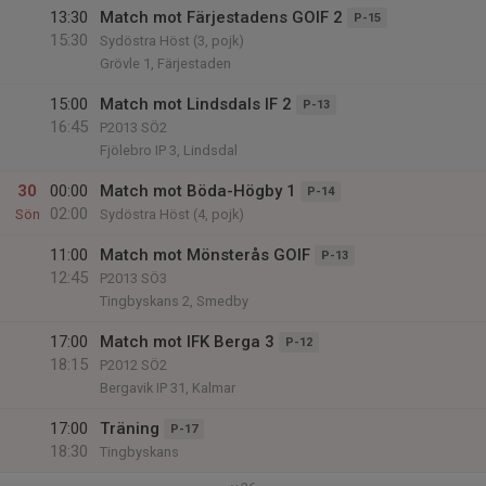
13:30
Match mot Färjestadens GOIF 2
P-15
15:30
Sydöstra Höst (3, pojk)
Grövle 1, Färjestaden
15:00
Match mot Lindsdals IF 2
P-13
16:45
P2013 SÖ2
Fjölebro IP 3, Lindsdal
30
00:00
Match mot Böda-Högby 1
P-14
02:00
Sön
Sydöstra Höst (4, pojk)
11:00
Match mot Mönsterås GOIF
P-13
12:45
P2013 SÖ3
Tingbyskans 2, Smedby
17:00
Match mot IFK Berga 3
P-12
18:15
P2012 SÖ2
Bergavik IP 31, Kalmar
17:00
Träning
P-17
18:30
Tingbyskans