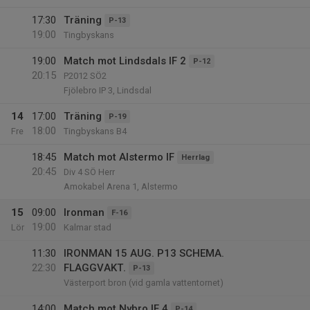
17:30
Träning
P-13
19:00
Tingbyskans
19:00
Match mot Lindsdals IF 2
P-12
20:15
P2012 SÖ2
Fjölebro IP 3, Lindsdal
14
17:00
Träning
P-19
18:00
Fre
Tingbyskans B4
18:45
Match mot Alstermo IF
Herrlag
20:45
Div 4 SÖ Herr
Amokabel Arena 1, Alstermo
15
09:00
Ironman
F-16
19:00
Lör
Kalmar stad
11:30
IRONMAN 15 AUG. P13 SCHEMA.
22:30
FLAGGVAKT.
P-13
Västerport bron (vid gamla vattentornet)
14:00
Match mot Nybro IF 4
P-14