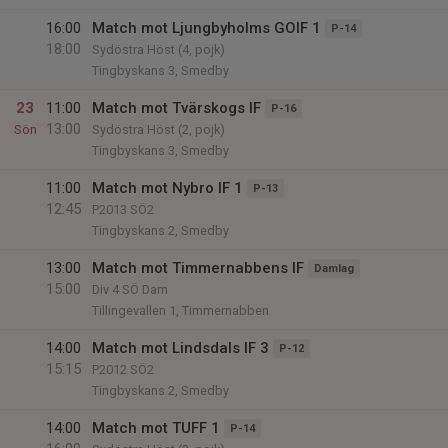
16:00
Match mot Ljungbyholms GOIF 1
P-14
18:00
Sydöstra Höst (4, pojk)
Tingbyskans 3, Smedby
23
11:00
Match mot Tvärskogs IF
P-16
13:00
Sön
Sydöstra Höst (2, pojk)
Tingbyskans 3, Smedby
11:00
Match mot Nybro IF 1
P-13
12:45
P2013 SÖ2
Tingbyskans 2, Smedby
13:00
Match mot Timmernabbens IF
Damlag
15:00
Div 4 SÖ Dam
Tillingevallen 1, Timmernabben
14:00
Match mot Lindsdals IF 3
P-12
15:15
P2012 SÖ2
Tingbyskans 2, Smedby
14:00
Match mot TUFF 1
P-14