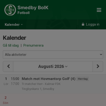
Smedby BoIK
Fotboll
Logga in
Kalender
Kalender
Gå till idag
|
Prenumerera
Augusti 2026
1
15:00
Match mot Hovmantorp GoIF (4)
Herrlag
17:00
Lör
Tr.matcher Herr - Kalmar FDK
Tingbyskans 1, Smedby
2
Sön