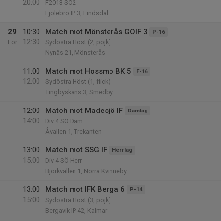
20:00
F2013 SÖ2
Fjölebro IP 3, Lindsdal
29
10:30
Match mot Mönsterås GOIF 3
P-16
12:30
Lör
Sydöstra Höst (2, pojk)
Nynäs 21, Mönsterås
11:00
Match mot Hossmo BK 5
F-16
12:00
Sydöstra Höst (1, flick)
Tingbyskans 3, Smedby
12:00
Match mot Madesjö IF
Damlag
14:00
Div 4 SÖ Dam
Åvallen 1, Trekanten
13:00
Match mot SSG IF
Herrlag
15:00
Div 4 SÖ Herr
Björkvallen 1, Norra Kvinneby
13:00
Match mot IFK Berga 6
P-14
15:00
Sydöstra Höst (3, pojk)
Bergavik IP 42, Kalmar