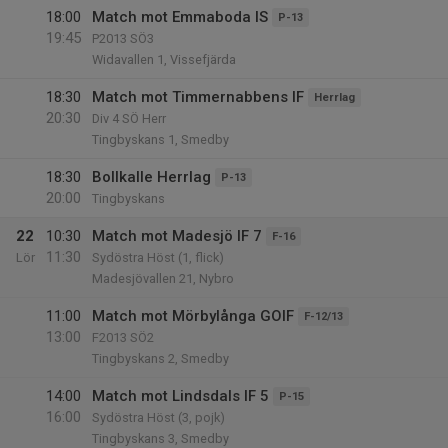
18:00
Match mot Emmaboda IS
P-13
19:45
P2013 SÖ3
Widavallen 1, Vissefjärda
18:30
Match mot Timmernabbens IF
Herrlag
20:30
Div 4 SÖ Herr
Tingbyskans 1, Smedby
18:30
Bollkalle Herrlag
P-13
20:00
Tingbyskans
22
10:30
Match mot Madesjö IF 7
F-16
11:30
Lör
Sydöstra Höst (1, flick)
Madesjövallen 21, Nybro
11:00
Match mot Mörbylånga GOIF
F-12/13
13:00
F2013 SÖ2
Tingbyskans 2, Smedby
14:00
Match mot Lindsdals IF 5
P-15
16:00
Sydöstra Höst (3, pojk)
Tingbyskans 3, Smedby