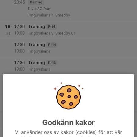
20:45
Damlag
Div 4 SÖ Dam
Tingbyskans 1, Smedby
18
17:30
Träning
F-16
19:00
Tis
Tingbyskans 3, Smedby C1
17:30
Träning
P-14
19:00
Tingbyskans
17:30
Träning
P-13
19:00
Tingbyskans
19:00
Träning
P-12
20:30
Tingbyskans
19
17:30
Träning Plan C3
P-16
19:00
Ons
Tingbyskans
17:30
Träning
P-17
Godkänn kakor
19:00
Tingbyskans
Vi använder oss av kakor (cookies) för att vår
17:30
Träning F20
F-20