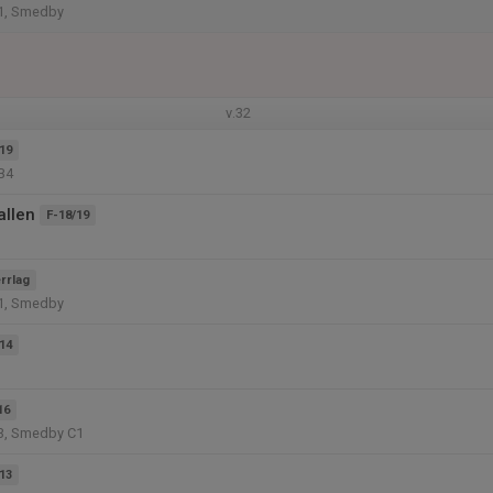
1, Smedby
v.32
19
B4
allen
F-18/19
rrlag
1, Smedby
14
16
3, Smedby C1
13