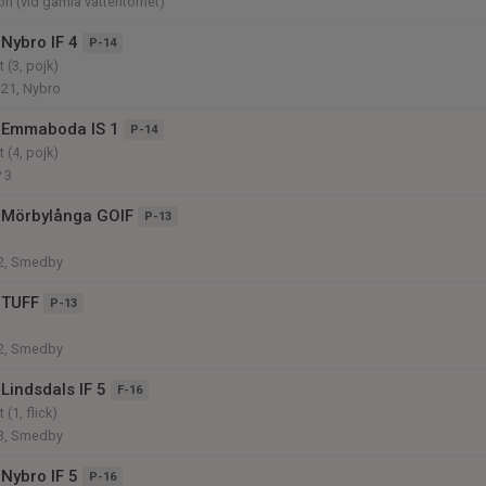
on (vid gamla vattentornet)
Nybro IF 4
P-14
 (3, pojk)
 21, Nybro
 Emmaboda IS 1
P-14
 (4, pojk)
 3
 Mörbylånga GOIF
P-13
2, Smedby
 TUFF
P-13
2, Smedby
Lindsdals IF 5
F-16
(1, flick)
3, Smedby
Nybro IF 5
P-16