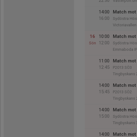
22:30
Västerport br
14:00
Match mot 
16:00
Sydöstra Höst
Victoriavallen
16
10:00
Match mot
12:00
Sön
Sydöstra Höst
Emmaboda IP
11:00
Match mot
12:45
P2013 SÖ3
Tingbyskans 
14:00
Match mot
15:45
P2013 SÖ2
Tingbyskans 
14:00
Match mot 
15:00
Sydöstra Höst 
Tingbyskans 
14:00
Match mot 