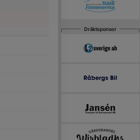
Dräktsponsor