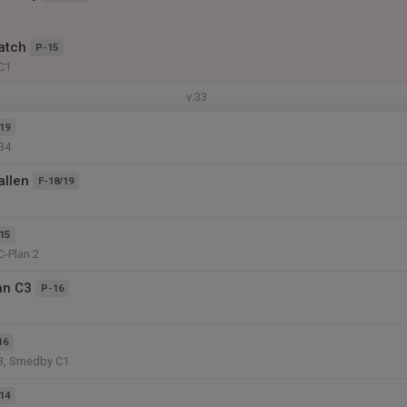
atch
P-15
C1
v.33
19
B4
allen
F-18/19
15
C-Plan 2
an C3
P-16
16
3, Smedby C1
14