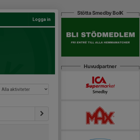
Stötta Smedby BoIK
Logga in
Huvudpartner