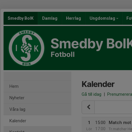
Smedby BoIK
Damlag
Herrlag
Ungdomslag
Fo
Smedby BoI
Fotboll
Kalender
Hem
Gå till idag
|
Prenumerer
Nyheter
Våra lag
Kalender
1
15:00
Match mot 
17:00
Lör
Tr.matcher He