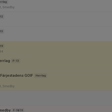
rrlag
1, Smedby
12
13
19
B4
errlag
P-13
Färjestadens GOIF
Herrlag
1, Smedby
Smedby
F-18/19