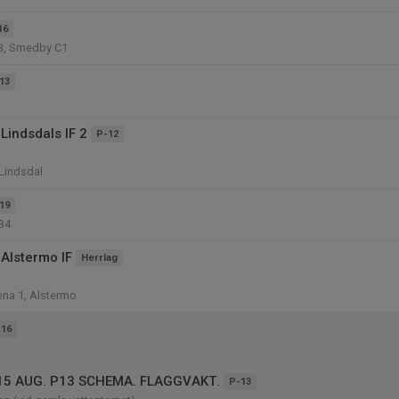
16
3, Smedby C1
13
Lindsdals IF 2
P-12
 Lindsdal
19
B4
Alstermo IF
Herrlag
na 1, Alstermo
-16
5 AUG. P13 SCHEMA. FLAGGVAKT.
P-13