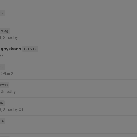
12
rrlag
1, Smedby
ngbyskans
F-18/19
B3
15
C-Plan 2
12/13
, Smedby
16
3, Smedby C1
14