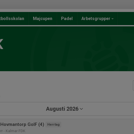
tbollsskolan
Majcupen
Padel
Arbetsgrupper
K
a
Augusti 2026
Hovmantorp GoIF (4)
Herrlag
rr - Kalmar FDK