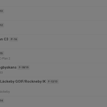
13
12
an C3
P-16
15
C-Plan 2
ngbyskans
F-18/19
B3
 Läckeby GOIF/Rockneby IK
F-12/13
Läckeby
14