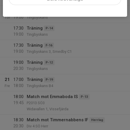
20:30
Tingbyskans , Smedby
20
17:30
Träning
P-13
19:00
Tor
Tingbyskans
17:30
Träning
P-14
19:00
Tingbyskans
17:30
Träning
F-16
19:00
Tingbyskans 3, Smedby C1
19:00
Träning
P-12
20:30
Tingbyskans
21
17:00
Träning
P-19
18:00
Fre
Tingbyskans B4
18:00
Match mot Emmaboda IS
P-13
19:45
P2013 SÖ3
Widavallen 1, Vissefjärda
18:30
Match mot Timmernabbens IF
Herrlag
20:30
Div 4 SÖ Herr