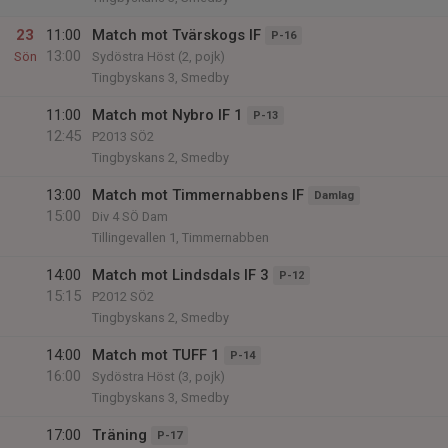
23
11:00
Match mot Tvärskogs IF
P-16
13:00
Sön
Sydöstra Höst (2, pojk)
Tingbyskans 3, Smedby
11:00
Match mot Nybro IF 1
P-13
12:45
P2013 SÖ2
Tingbyskans 2, Smedby
13:00
Match mot Timmernabbens IF
Damlag
15:00
Div 4 SÖ Dam
Tillingevallen 1, Timmernabben
14:00
Match mot Lindsdals IF 3
P-12
15:15
P2012 SÖ2
Tingbyskans 2, Smedby
14:00
Match mot TUFF 1
P-14
16:00
Sydöstra Höst (3, pojk)
Tingbyskans 3, Smedby
17:00
Träning
P-17