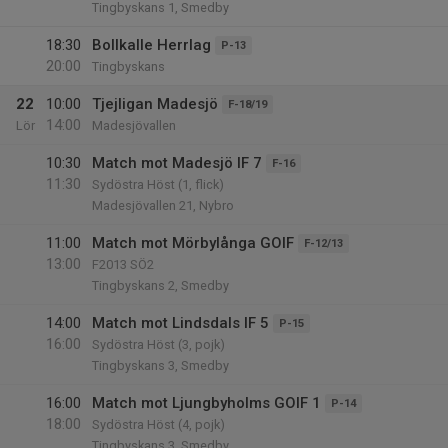
Tingbyskans 1, Smedby
18:30
Bollkalle Herrlag
P-13
20:00
Tingbyskans
22
10:00
Tjejligan Madesjö
F-18/19
14:00
Lör
Madesjövallen
10:30
Match mot Madesjö IF 7
F-16
11:30
Sydöstra Höst (1, flick)
Madesjövallen 21, Nybro
11:00
Match mot Mörbylånga GOIF
F-12/13
13:00
F2013 SÖ2
Tingbyskans 2, Smedby
14:00
Match mot Lindsdals IF 5
P-15
16:00
Sydöstra Höst (3, pojk)
Tingbyskans 3, Smedby
16:00
Match mot Ljungbyholms GOIF 1
P-14
18:00
Sydöstra Höst (4, pojk)
Tingbyskans 3, Smedby