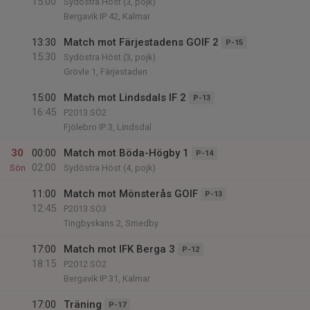
15:00
Sydöstra Höst (3, pojk)
Bergavik IP 42, Kalmar
13:30
Match mot Färjestadens GOIF 2
P-15
15:30
Sydöstra Höst (3, pojk)
Grövle 1, Färjestaden
15:00
Match mot Lindsdals IF 2
P-13
16:45
P2013 SÖ2
Fjölebro IP 3, Lindsdal
30
00:00
Match mot Böda-Högby 1
P-14
02:00
Sön
Sydöstra Höst (4, pojk)
11:00
Match mot Mönsterås GOIF
P-13
12:45
P2013 SÖ3
Tingbyskans 2, Smedby
17:00
Match mot IFK Berga 3
P-12
18:15
P2012 SÖ2
Bergavik IP 31, Kalmar
17:00
Träning
P-17