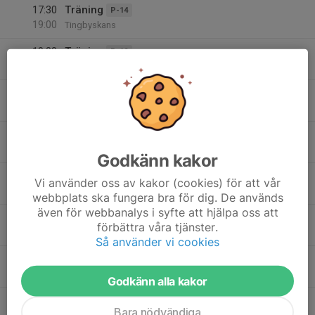
17:30
Träning
P-14
19:00
Tingbyskans
19:00
Träning
P-12
20:30
Tingbyskans
19
17:30
Träning Plan C3
P-16
19:00
Ons
Tingbyskans
17:30
Träning
P-17
19:00
Tingbyskans
Godkänn kakor
17:30
Träning F20
F-20
Vi använder oss av kakor (cookies) för att vår
18:30
Tingbyskans
webbplats ska fungera bra för dig. De används
även för webbanalys i syfte att hjälpa oss att
17:30
Träning Tingbyskans
F-18/19
förbättra våra tjänster.
18:45
Tingbyskans B3
Så använder vi cookies
17:30
Träning
P-15
19:00
Tingbyskans C-Plan 2
Godkänn alla kakor
19:00
Fotbolls träning
F-12/13
Bara nödvändiga