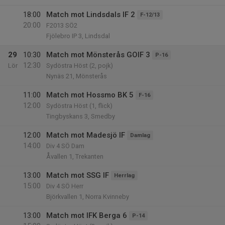
18:00
Match mot Lindsdals IF 2
F-12/13
20:00
F2013 SÖ2
Fjölebro IP 3, Lindsdal
29
10:30
Match mot Mönsterås GOIF 3
P-16
12:30
Lör
Sydöstra Höst (2, pojk)
Nynäs 21, Mönsterås
11:00
Match mot Hossmo BK 5
F-16
12:00
Sydöstra Höst (1, flick)
Tingbyskans 3, Smedby
12:00
Match mot Madesjö IF
Damlag
14:00
Div 4 SÖ Dam
Åvallen 1, Trekanten
13:00
Match mot SSG IF
Herrlag
15:00
Div 4 SÖ Herr
Björkvallen 1, Norra Kvinneby
13:00
Match mot IFK Berga 6
P-14