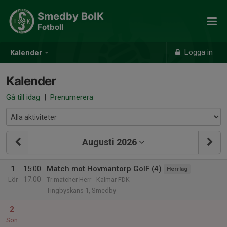
Smedby BoIK
Fotboll
Logga in
Kalender
Kalender
Gå till idag
|
Prenumerera
Augusti 2026
1
15:00
Match mot Hovmantorp GoIF (4)
Herrlag
17:00
Lör
Tr.matcher Herr - Kalmar FDK
Tingbyskans 1, Smedby
2
Sön