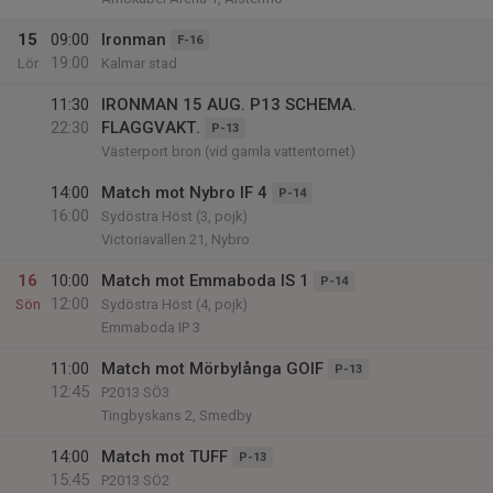
15
09:00
Ironman
F-16
19:00
Lör
Kalmar stad
11:30
IRONMAN 15 AUG. P13 SCHEMA.
22:30
FLAGGVAKT.
P-13
Västerport bron (vid gamla vattentornet)
14:00
Match mot Nybro IF 4
P-14
16:00
Sydöstra Höst (3, pojk)
Victoriavallen 21, Nybro
16
10:00
Match mot Emmaboda IS 1
P-14
12:00
Sön
Sydöstra Höst (4, pojk)
Emmaboda IP 3
11:00
Match mot Mörbylånga GOIF
P-13
12:45
P2013 SÖ3
Tingbyskans 2, Smedby
14:00
Match mot TUFF
P-13
15:45
P2013 SÖ2