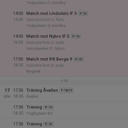
Tingbyskans 2, Smedby
14:00
Match mot Lindsdals IF 5
F-16
15:00
Sydöstra Höst (1, flick)
Tingbyskans 3, Smedby
14:00
Match mot Nybro IF 5
P-16
16:00
Sydöstra Höst (2, pojk)
Victoriavallen 21, Nybro
17:00
Match mot IFK Berga 9
P-15
18:30
Sydöstra Höst (3, pojk)
Bergavik
v.34
17
17:30
Träning Åvallen
F-18/19
18:45
Mån
Åvallen
17:30
Träning
P-19
18:45
Tingbyskans B4
17:30
Träning
P-15