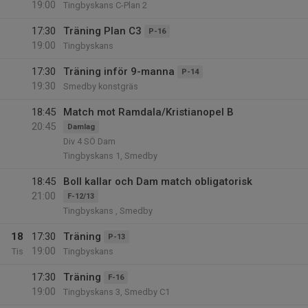
19:00
Tingbyskans C-Plan 2
17:30
Träning Plan C3
P-16
19:00
Tingbyskans
17:30
Träning inför 9-manna
P-14
19:30
Smedby konstgräs
18:45
Match mot Ramdala/Kristianopel B
20:45
Damlag
Div 4 SÖ Dam
Tingbyskans 1, Smedby
18:45
Boll kallar och Dam match obligatorisk
21:00
F-12/13
Tingbyskans , Smedby
18
17:30
Träning
P-13
19:00
Tis
Tingbyskans
17:30
Träning
F-16
19:00
Tingbyskans 3, Smedby C1