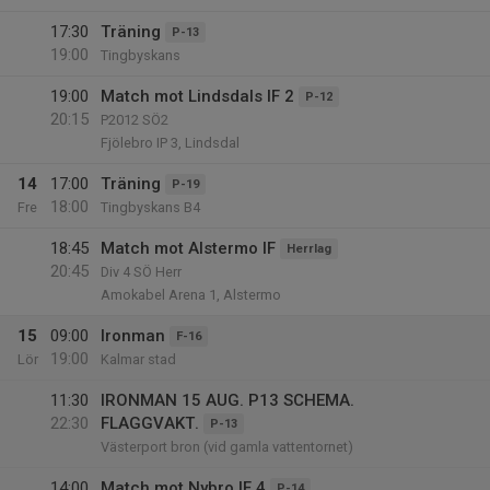
17:30
Träning
P-13
19:00
Tingbyskans
19:00
Match mot Lindsdals IF 2
P-12
20:15
P2012 SÖ2
Fjölebro IP 3, Lindsdal
14
17:00
Träning
P-19
18:00
Fre
Tingbyskans B4
18:45
Match mot Alstermo IF
Herrlag
20:45
Div 4 SÖ Herr
Amokabel Arena 1, Alstermo
15
09:00
Ironman
F-16
19:00
Lör
Kalmar stad
11:30
IRONMAN 15 AUG. P13 SCHEMA.
22:30
FLAGGVAKT.
P-13
Västerport bron (vid gamla vattentornet)
14:00
Match mot Nybro IF 4
P-14