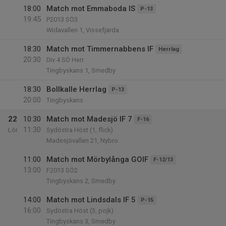
18:00
Match mot Emmaboda IS
P-13
19:45
P2013 SÖ3
Widavallen 1, Vissefjärda
18:30
Match mot Timmernabbens IF
Herrlag
20:30
Div 4 SÖ Herr
Tingbyskans 1, Smedby
18:30
Bollkalle Herrlag
P-13
20:00
Tingbyskans
22
10:30
Match mot Madesjö IF 7
F-16
11:30
Lör
Sydöstra Höst (1, flick)
Madesjövallen 21, Nybro
11:00
Match mot Mörbylånga GOIF
F-12/13
13:00
F2013 SÖ2
Tingbyskans 2, Smedby
14:00
Match mot Lindsdals IF 5
P-15
16:00
Sydöstra Höst (3, pojk)
Tingbyskans 3, Smedby