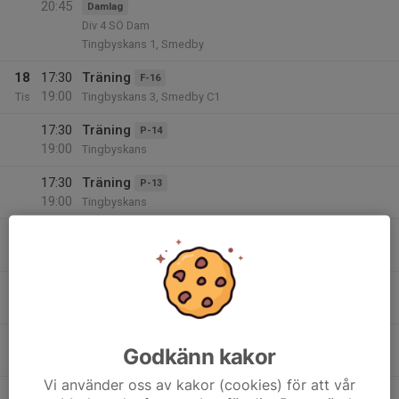
20:45
Damlag
Div 4 SÖ Dam
Tingbyskans 1, Smedby
18
17:30
Träning
F-16
19:00
Tis
Tingbyskans 3, Smedby C1
17:30
Träning
P-14
19:00
Tingbyskans
17:30
Träning
P-13
19:00
Tingbyskans
19:00
Träning
P-12
20:30
Tingbyskans
19
17:30
Träning Plan C3
P-16
19:00
Ons
Tingbyskans
17:30
Träning
P-17
Godkänn kakor
19:00
Tingbyskans
Vi använder oss av kakor (cookies) för att vår
17:30
Träning F20
F-20