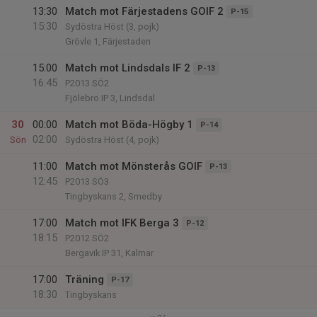
13:30
Match mot Färjestadens GOIF 2
P-15
15:30
Sydöstra Höst (3, pojk)
Grövle 1, Färjestaden
15:00
Match mot Lindsdals IF 2
P-13
16:45
P2013 SÖ2
Fjölebro IP 3, Lindsdal
30
00:00
Match mot Böda-Högby 1
P-14
02:00
Sön
Sydöstra Höst (4, pojk)
11:00
Match mot Mönsterås GOIF
P-13
12:45
P2013 SÖ3
Tingbyskans 2, Smedby
17:00
Match mot IFK Berga 3
P-12
18:15
P2012 SÖ2
Bergavik IP 31, Kalmar
17:00
Träning
P-17
18:30
Tingbyskans