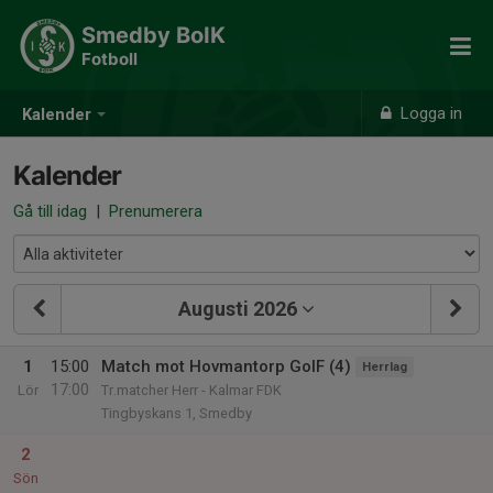
Smedby BoIK
Fotboll
Logga in
Kalender
Kalender
Gå till idag
|
Prenumerera
Augusti 2026
1
15:00
Match mot Hovmantorp GoIF (4)
Herrlag
17:00
Lör
Tr.matcher Herr - Kalmar FDK
Tingbyskans 1, Smedby
2
Sön