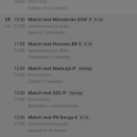
20:00
F2013 SÖ2
Fjölebro IP 3, Lindsdal
29
10:30
Match mot Mönsterås GOIF 3
P-16
12:30
Lör
Sydöstra Höst (2, pojk)
Nynäs 21, Mönsterås
11:00
Match mot Hossmo BK 5
F-16
12:00
Sydöstra Höst (1, flick)
Tingbyskans 3, Smedby
12:00
Match mot Madesjö IF
Damlag
14:00
Div 4 SÖ Dam
Åvallen 1, Trekanten
13:00
Match mot SSG IF
Herrlag
15:00
Div 4 SÖ Herr
Björkvallen 1, Norra Kvinneby
13:00
Match mot IFK Berga 6
P-14
15:00
Sydöstra Höst (3, pojk)
Bergavik IP 42, Kalmar