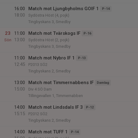
16:00
Match mot Ljungbyholms GOIF 1
P-14
18:00
Sydöstra Höst (4, pojk)
Tingbyskans 3, Smedby
23
11:00
Match mot Tvärskogs IF
P-16
13:00
Sön
Sydöstra Höst (2, pojk)
Tingbyskans 3, Smedby
11:00
Match mot Nybro IF 1
P-13
12:45
P2013 SÖ2
Tingbyskans 2, Smedby
13:00
Match mot Timmernabbens IF
Damlag
15:00
Div 4 SÖ Dam
Tillingevallen 1, Timmernabben
14:00
Match mot Lindsdals IF 3
P-12
15:15
P2012 SÖ2
Tingbyskans 2, Smedby
14:00
Match mot TUFF 1
P-14