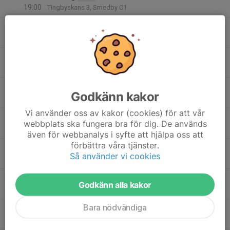
19:00
Tingbyskans 3, Smedby C1
19:00
Träning
P-12
20:30
Tingbyskans
19
17:30
Träning F20
F-20
18:30
Ons
Tingbyskans
17:30
Träning Tingbyskans
F-18/19
Godkänn kakor
18:45
Tingbyskans B3
Vi använder oss av kakor (cookies) för att vår
17:30
Träning Plan C3
P-16
webbplats ska fungera bra för dig. De används
19:00
Tingbyskans
även för webbanalys i syfte att hjälpa oss att
förbättra våra tjänster.
17:30
Träning
P-17
Så använder vi cookies
19:00
Tingbyskans
17:30
Träning
P-15
Godkänn alla kakor
19:00
Tingbyskans C-Plan 2
Bara nödvändiga
19:00
Fotbolls träning
F-12/13
20:30
Tingbyskans , Smedby