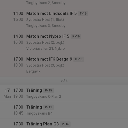
Tingbyskans 2, Smedby
14:00
Match mot Lindsdals IF 5
F-16
15:00
Sydöstra Höst (1, flick)
Tingbyskans 3, Smedby
14:00
Match mot Nybro IF 5
P-16
16:00
Sydöstra Höst (2, pojk)
Victoriavallen 21, Nybro
17:00
Match mot IFK Berga 9
P-15
18:30
Sydöstra Höst (3, pojk)
Bergavik
v.34
17
17:30
Träning
P-15
19:00
Mån
Tingbyskans C-Plan 2
17:30
Träning
P-19
18:45
Tingbyskans B4
17:30
Träning Plan C3
P-16