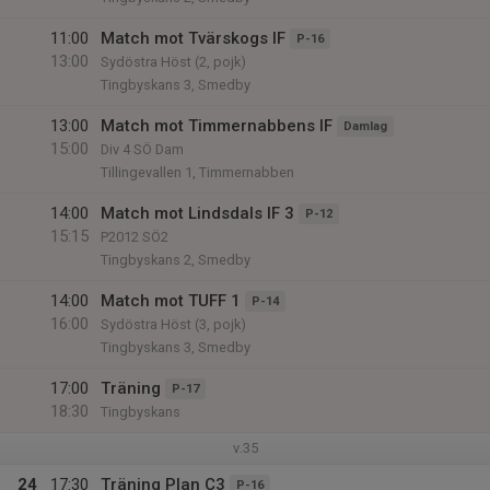
11:00
Match mot Tvärskogs IF
P-16
13:00
Sydöstra Höst (2, pojk)
Tingbyskans 3, Smedby
13:00
Match mot Timmernabbens IF
Damlag
15:00
Div 4 SÖ Dam
Tillingevallen 1, Timmernabben
14:00
Match mot Lindsdals IF 3
P-12
15:15
P2012 SÖ2
Tingbyskans 2, Smedby
14:00
Match mot TUFF 1
P-14
16:00
Sydöstra Höst (3, pojk)
Tingbyskans 3, Smedby
17:00
Träning
P-17
18:30
Tingbyskans
v.35
24
17:30
Träning Plan C3
P-16