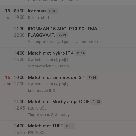
15
09:00
Ironman
F-16
19:00
Lör
Kalmar stad
11:30
IRONMAN 15 AUG. P13 SCHEMA.
22:30
FLAGGVAKT.
P-13
Västerport bron (vid gamla vattentornet)
14:00
Match mot Nybro IF 4
P-14
16:00
Sydöstra Höst (3, pojk)
Victoriavallen 21, Nybro
16
10:00
Match mot Emmaboda IS 1
P-14
12:00
Sön
Sydöstra Höst (4, pojk)
Emmaboda IP 3
11:00
Match mot Mörbylånga GOIF
P-13
12:45
P2013 SÖ3
Tingbyskans 2, Smedby
14:00
Match mot TUFF
P-13
15:45
P2013 SÖ2