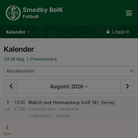
Smedby BoIK
Fotboll
Logga in
Kalender
Kalender
Gå till idag
|
Prenumerera
Augusti 2026
1
15:00
Match mot Hovmantorp GoIF (4)
Herrlag
17:00
Lör
Tr.matcher Herr - Kalmar FDK
Tingbyskans 1, Smedby
2
Sön