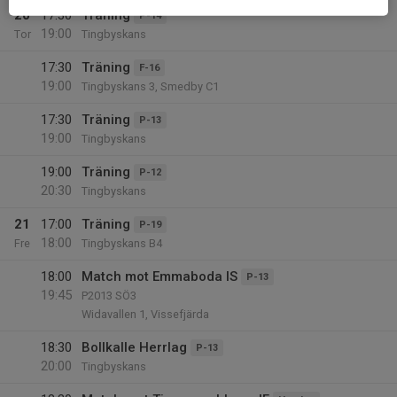
20
17:30
Träning
P-14
19:00
Tor
Tingbyskans
17:30
Träning
F-16
19:00
Tingbyskans 3, Smedby C1
17:30
Träning
P-13
19:00
Tingbyskans
19:00
Träning
P-12
20:30
Tingbyskans
21
17:00
Träning
P-19
18:00
Fre
Tingbyskans B4
18:00
Match mot Emmaboda IS
P-13
19:45
P2013 SÖ3
Widavallen 1, Vissefjärda
18:30
Bollkalle Herrlag
P-13
20:00
Tingbyskans