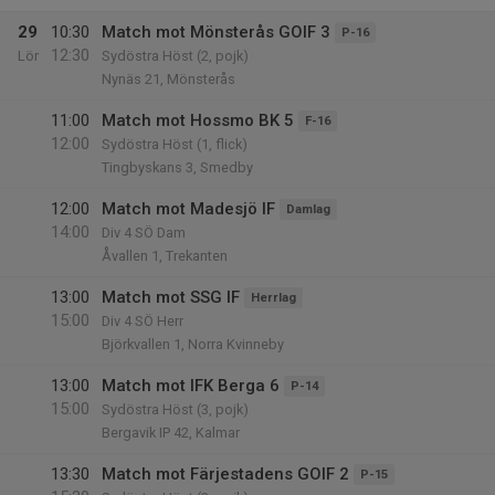
29
10:30
Match mot Mönsterås GOIF 3
P-16
12:30
Lör
Sydöstra Höst (2, pojk)
Nynäs 21, Mönsterås
11:00
Match mot Hossmo BK 5
F-16
12:00
Sydöstra Höst (1, flick)
Tingbyskans 3, Smedby
12:00
Match mot Madesjö IF
Damlag
14:00
Div 4 SÖ Dam
Åvallen 1, Trekanten
13:00
Match mot SSG IF
Herrlag
15:00
Div 4 SÖ Herr
Björkvallen 1, Norra Kvinneby
13:00
Match mot IFK Berga 6
P-14
15:00
Sydöstra Höst (3, pojk)
Bergavik IP 42, Kalmar
13:30
Match mot Färjestadens GOIF 2
P-15