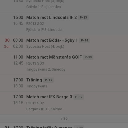
15:30
Sydöstra Höst (3, pojk)
Grövle 1, Färjestaden
15:00
Match mot Lindsdals IF 2
P-13
16:45
P2013 SÖ2
Fjölebro IP 3, Lindsdal
30
00:00
Match mot Böda-Högby 1
P-14
02:00
Sön
Sydöstra Höst (4, pojk)
11:00
Match mot Mönsterås GOIF
P-13
12:45
P2013 SÖ3
Tingbyskans 2, Smedby
17:00
Träning
P-17
18:30
Tingbyskans
17:00
Match mot IFK Berga 3
P-12
18:15
P2012 SÖ2
Bergavik IP 31, Kalmar
v.36