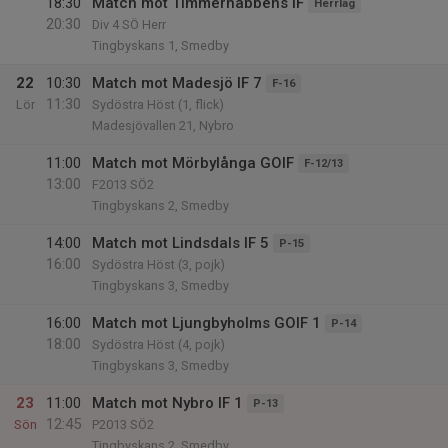
18:30
Match mot Timmernabbens IF
Herrlag
20:30
Div 4 SÖ Herr
Tingbyskans 1, Smedby
22
10:30
Match mot Madesjö IF 7
F-16
11:30
Lör
Sydöstra Höst (1, flick)
Madesjövallen 21, Nybro
11:00
Match mot Mörbylånga GOIF
F-12/13
13:00
F2013 SÖ2
Tingbyskans 2, Smedby
14:00
Match mot Lindsdals IF 5
P-15
16:00
Sydöstra Höst (3, pojk)
Tingbyskans 3, Smedby
16:00
Match mot Ljungbyholms GOIF 1
P-14
18:00
Sydöstra Höst (4, pojk)
Tingbyskans 3, Smedby
23
11:00
Match mot Nybro IF 1
P-13
12:45
Sön
P2013 SÖ2
Tingbyskans 2, Smedby