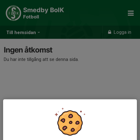
Smedby BoIK
Fotboll
Logga in
Till hemsidan
Ingen åtkomst
Du har inte tillgång att se denna sida.